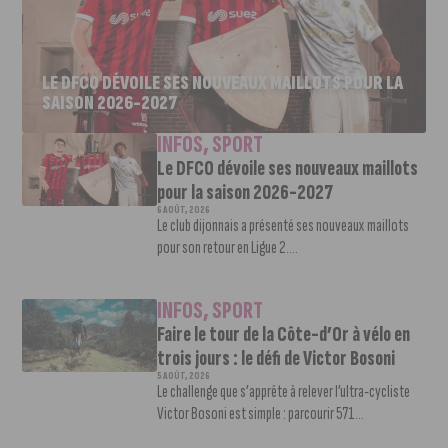
LE DFCO DÉVOILE SES NOUVEAUX MAILLOTS POUR LA
SAISON 2026-2027
INFOS
,
SPORT
Le DFCO dévoile ses nouveaux maillots
pour la saison 2026-2027
6 AOÛT, 2026
Le club dijonnais a présenté ses nouveaux maillots
pour son retour en Ligue 2....
INFOS
,
SPORT
Faire le tour de la Côte-d’Or à vélo en
trois jours : le défi de Victor Bosoni
5 AOÛT, 2026
Le challenge que s’apprête à relever l’ultra-cycliste
Victor Bosoni est simple : parcourir 571...