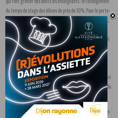
qui font grincer des dents les enseignants : le rallongement
du temps de stage des élèves de près de 50%. Pour le porte-
parole du SNES-FSU de l’académie de Dijon, Fabien Clément,
cette réforme permet de faire « des économies sur le dos
des lycées professionnels qui sont coûteux selon Emmanuel
Macron qui veut diminuer la part d’enseignement, en
appliquant une logique d’assignation géographique et
sociale ». Il dénonce « une casse de l’enseignement
professionnel en mettant fin à un tronc commun général qui
permet la poursuite d’études, le développement de l’individu
(pour accéder aux BTS, par exemple) ».
Du côté des enseignants du 1er degré
, les intentions de