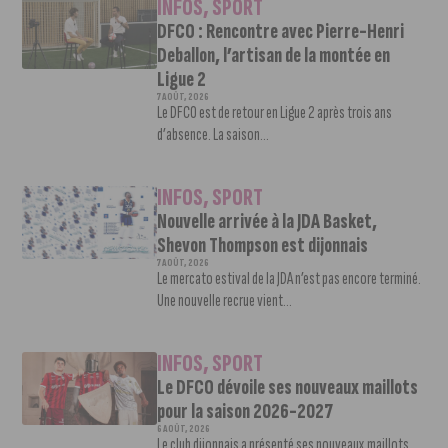
INFOS
,
SPORT
DFCO : Rencontre avec Pierre-Henri
Deballon, l’artisan de la montée en
Ligue 2
7 AOÛT, 2026
Le DFCO est de retour en Ligue 2 après trois ans
d’absence. La saison...
INFOS
,
SPORT
Nouvelle arrivée à la JDA Basket,
Shevon Thompson est dijonnais
7 AOÛT, 2026
Le mercato estival de la JDA n’est pas encore terminé.
Une nouvelle recrue vient...
INFOS
,
SPORT
Le DFCO dévoile ses nouveaux maillots
pour la saison 2026-2027
6 AOÛT, 2026
Le club dijonnais a présenté ses nouveaux maillots