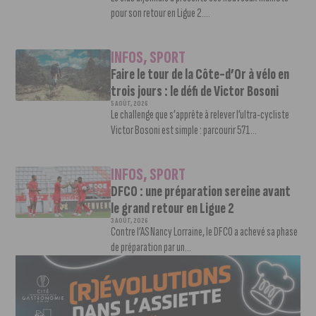
pour son retour en Ligue 2....
INFOS
,
SPORT
Faire le tour de la Côte-d’Or à vélo en
trois jours : le défi de Victor Bosoni
5 AOÛT, 2026
Le challenge que s’apprête à relever l’ultra-cycliste
Victor Bosoni est simple : parcourir 571...
INFOS
,
SPORT
DFCO : une préparation sereine avant
le grand retour en Ligue 2
3 AOÛT, 2026
Contre l’AS Nancy Lorraine, le DFCO a achevé sa phase
de préparation par un...