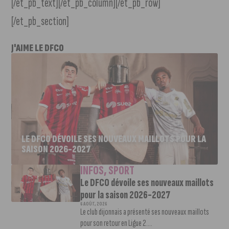
[/et_pb_text][/et_pb_column][/et_pb_row]
[/et_pb_section]
J'AIME LE DFCO
LE DFCO DÉVOILE SES NOUVEAUX MAILLOTS POUR LA
SAISON 2026-2027
INFOS
,
SPORT
Le DFCO dévoile ses nouveaux maillots
pour la saison 2026-2027
6 AOÛT, 2026
Le club dijonnais a présenté ses nouveaux maillots
pour son retour en Ligue 2....