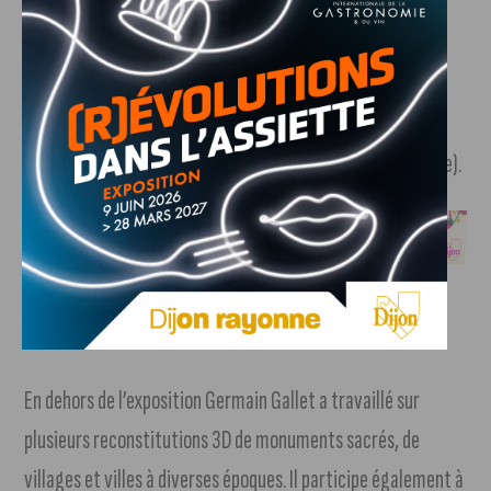
avec les sujets traités, localiser les monuments et saisir
leurs impacts dans le paysage urbain, et comprendre les
évolutions de la ville. Pour en donner un avant-goût, trois
courtes vidéos sont diffusées sur YouTube (la ville et ses
environs, le château de Louis XI et la rotonde de St-Bénigne).
Complément d’activité :
En dehors de l’exposition Germain Gallet a travaillé sur
plusieurs reconstitutions 3D de monuments sacrés, de
villages et villes à diverses époques. Il participe également à