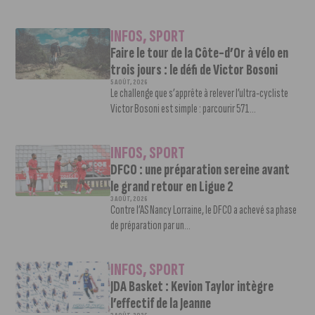
INFOS
,
SPORT
Faire le tour de la Côte-d’Or à vélo en
trois jours : le défi de Victor Bosoni
5 AOÛT, 2026
Le challenge que s’apprête à relever l’ultra-cycliste
Victor Bosoni est simple : parcourir 571...
INFOS
,
SPORT
DFCO : une préparation sereine avant
le grand retour en Ligue 2
3 AOÛT, 2026
Contre l’AS Nancy Lorraine, le DFCO a achevé sa phase
de préparation par un...
INFOS
,
SPORT
JDA Basket : Kevion Taylor intègre
l’effectif de la Jeanne