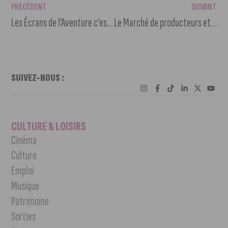
PRÉCÉDENT
SUIVANT
Les Écrans de l’Aventure c’est fini… ou presque
Le Marché de producteurs et artisans 100% Côte-d’Or se tiendra les 4 et 5 décembre dans les Jardins du Département
SUIVEZ-NOUS :
CULTURE & LOISIRS
Cinéma
Culture
Emploi
Musique
Patrimoine
Sorties