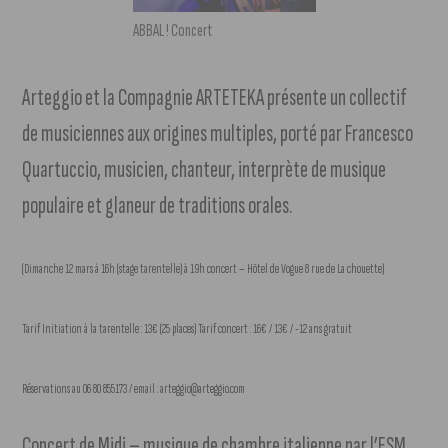
ABBAL ! Concert
Arteggio et la Compagnie ARTETEKA présente un collectif
de musiciennes aux origines multiples, porté par Francesco
Quartuccio, musicien, chanteur, interprète de musique
populaire et glaneur de traditions orales.
(Dimanche 12 mars à 16h (stage tarentelle) à 19h concert – Hôtel de Vogue 8 rue de La chouette)
Tarif Initiation à la tarentelle : 13€ (25 places) Tarif concert : 16€ / 13€ / -12 ans gratuit
Réservations au 06 80 855173 / email : arteggio@arteggio.com
Concert de Midi – musique de chambre italienne par l’ESM