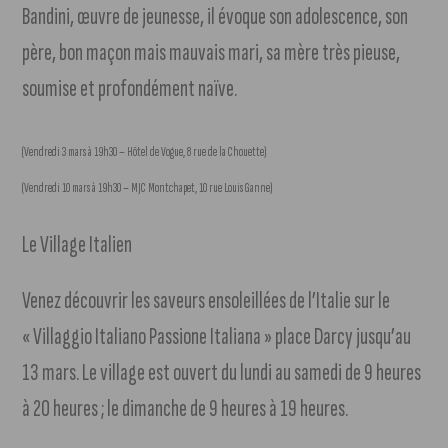
Bandini, œuvre de jeunesse, il évoque son adolescence, son
père, bon maçon mais mauvais mari, sa mère très pieuse,
soumise et profondément naïve.
(Vendredi 3 mars à 19h30 – Hôtel de Vogue, 8 rue de la Chouette)
(Vendredi 10 mars à 19h30 – MJC Montchapet, 10 rue Louis Ganne)
Le Village Italien
Venez découvrir les saveurs ensoleillées de l’Italie sur le
« Villaggio Italiano Passione Italiana » place Darcy jusqu’au
13 mars. Le village est ouvert du lundi au samedi de 9 heures
à 20 heures ; le dimanche de 9 heures à 19 heures.