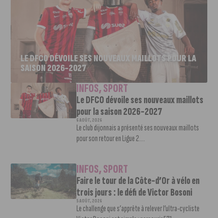
LE DFCO DÉVOILE SES NOUVEAUX MAILLOTS POUR LA
SAISON 2026-2027
INFOS
,
SPORT
Le DFCO dévoile ses nouveaux maillots
pour la saison 2026-2027
6 AOÛT, 2026
Le club dijonnais a présenté ses nouveaux maillots
pour son retour en Ligue 2....
INFOS
,
SPORT
Faire le tour de la Côte-d’Or à vélo en
trois jours : le défi de Victor Bosoni
5 AOÛT, 2026
Le challenge que s’apprête à relever l’ultra-cycliste