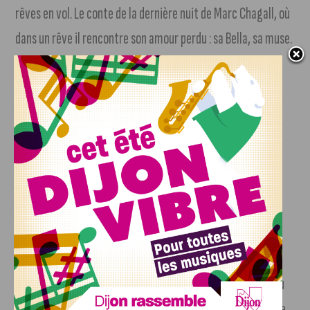
rêves en vol. Le conte de la dernière nuit de Marc Chagall, où
dans un rêve il rencontre son amour perdu : sa Bella, sa muse.
(Mercredi 22 mars à 20h – Théâtre des feuillants, 9 rue de Condorcet)
Noe (de Noemi Cannizzaro)
Noe
NOE, auteure-compositrice-interprète sicilien, a parcouru
l’Italie dans de nombreux contextes : de la rue, à l’aNoerène