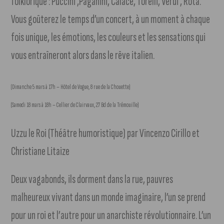
folklorique : Puccini ,Paganini, Calace, Torelli, Verdi , Rota.
Vous goûterez le temps d’un concert, à un moment à chaque
fois unique, les émotions, les couleurs et les sensations qui
vous entraîneront alors dans le rêve italien.
(Dimanche 5 mars à 17h – Hôtel de Vogue, 8 rue de la Chouette)
(Samedi 18 mars à 18h – Cellier de Clairvaux, 27 Bd de la Trémouille)
Uzzu le Roi (Théâtre humoristique) par Vincenzo Cirillo et
Christiane Litaize
Deux vagabonds, ils dorment dans la rue, pauvres
malheureux vivant dans un monde imaginaire, l’un se prend
pour un roi et l’autre pour un anarchiste révolutionnaire. L’un