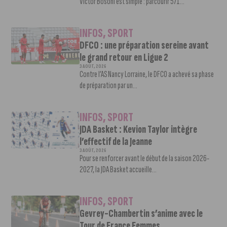
Victor Bosoni est simple : parcourir 571...
INFOS
,
SPORT
DFCO : une préparation sereine avant
le grand retour en Ligue 2
3 AOÛT, 2026
Contre l’AS Nancy Lorraine, le DFCO a achevé sa phase
de préparation par un...
INFOS
,
SPORT
JDA Basket : Kevion Taylor intègre
l’effectif de la Jeanne
3 AOÛT, 2026
Pour se renforcer avant le début de la saison 2026-
2027, la JDA Basket accueille...
INFOS
,
SPORT
Gevrey-Chambertin s’anime avec le
Tour de France Femmes