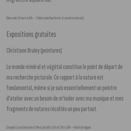
(Mercredi 29 mars à 20h – Théâtre des feuillants, 9 rue de Condorcet)
Expositions gratuites
Christiane Bruley (peintures)
Le monde minéral et végétal constitue le point de départ de
ma recherche picturale. Ce rapport à la nature est
fondamental, même si je suis essentiellement un peintre
d’atelier avec un besoin de m’isoler avec ma musique et mes
fragments de natures récoltés un peu partout.
(Du jeudi 2 au dimanche 12 Mars, de 10h à 12h et 15h à 19h – Hôtel de Vogue)