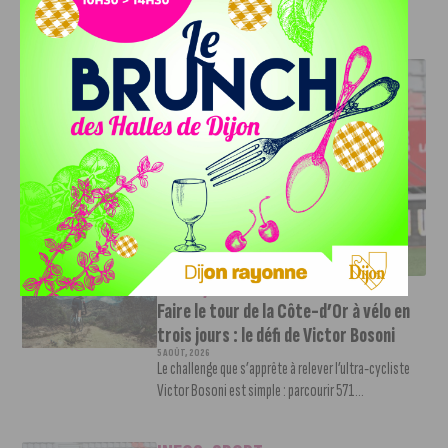
J'AIME LE DFCO
DFCO : UNE PRÉPARATION SEREINE AVANT LE GRAND
RETOUR EN LIGUE 2
INFOS
,
SPORT
Faire le tour de la Côte-d’Or à vélo en
trois jours : le défi de Victor Bosoni
5 AOÛT, 2026
Le challenge que s’apprête à relever l’ultra-cycliste
Victor Bosoni est simple : parcourir 571...