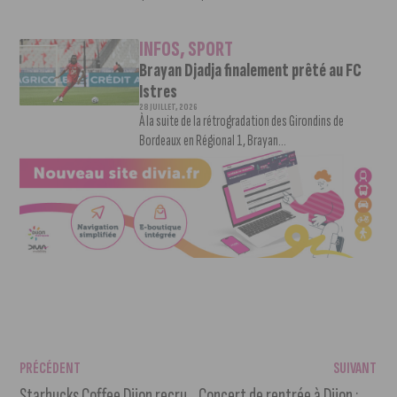
INFOS
,
SPORT
Brayan Djadja finalement prêté au FC
Istres
28 JUILLET, 2026
À la suite de la rétrogradation des Girondins de
Bordeaux en Régional 1, Brayan...
PRÉCÉDENT
SUIVANT
Starbucks Coffee Dijon recrute un(e) Barista et un(e) responsable d’équipe
Concert de rentrée à Dijon : Hubert-Félix Thiéfaine tête d’affiche